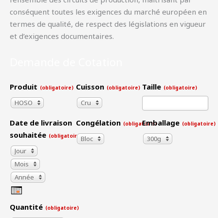
conséquent toutes les exigences du marché européen en
termes de qualité, de respect des législations en vigueur
et d’exigences documentaires.
Demande de Cotation
Produit
Cuisson
Taille
(obligatoire)
(obligatoire)
(obligatoire)
HOSO
Cru
Date de livraison
Congélation
Emballage
(obligatoire)
(obligatoire)
souhaitée
(obligatoire)
Bloc
300g
Jour
Mois
Jour
Année
Mois
Année
Quantité
(obligatoire)