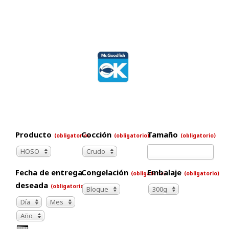
Producto
Cocción
Tamaño
(obligatorio)
(obligatorio)
(obligatorio)
HOSO
Crudo
Fecha de entrega
Congelación
Embalaje
(obligatorio)
(obligatorio)
deseada
(obligatorio)
Bloque
300g
Día
Mes
Día
Mes
Año
Año