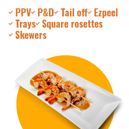
PPV
P&D
Tail off
Ezpeel
Trays
Square rosettes
Skewers