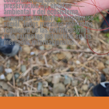
preservación del entorno
ambiental y del ecosistema,
aunque es un fuerte compromiso
social.
Todos nuestros productos
requieren de las certificaciones
más exigentes requeridas en los
mercados internacionales.